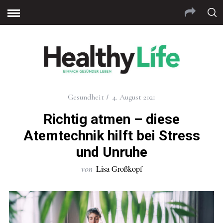
jojobet
grandpashabet
betmatik giriş
Jojobet Giriş
Gr
Gesundheit
4. August 2021
Richtig atmen – diese
Atemtechnik hilft bei Stress
und Unruhe
von
Lisa Großkopf