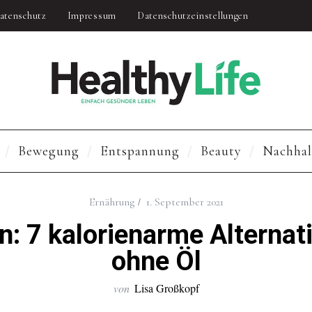
ş
grandpashabet
bigboss
atenschutz
Impressum
Datenschutzeinstellungen
Bewegung
Entspannung
Beauty
Nachhal
Ernährung
1. September 2021
n: 7 kalorienarme Alterna
ohne Öl
von
Lisa Großkopf