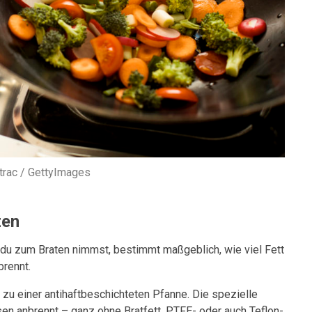
trac / GettyImages
zen
du zum Braten nimmst, bestimmt maßgeblich, wie viel Fett
brennt.
f zu einer antihaftbeschichteten Pfanne. Die spezielle
en anbrennt – ganz ohne Bratfett. PTFE- oder auch Teflon-