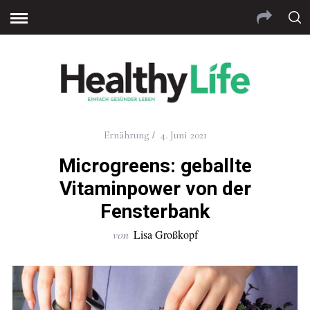
bom
grandpashabet
jojobet
Jojobet Giriş
Jojobet Giriş
Ernährung
4. Juni 2021
Microgreens: geballte
Vitaminpower von der
Fensterbank
von
Lisa Großkopf