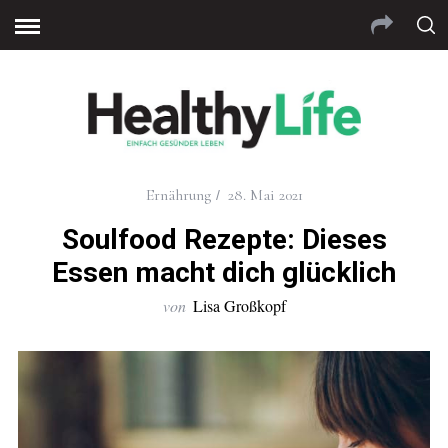
andpashabet
betwoon giriş
Jojobet Giriş
Grandpashab
Ernährung
28. Mai 2021
Soulfood Rezepte: Dieses
Essen macht dich glücklich
von
Lisa Großkopf