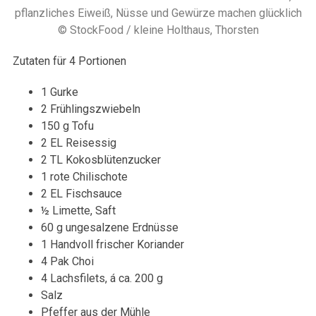
pflanzliches Eiweiß, Nüsse und Gewürze machen glücklich
© StockFood / kleine Holthaus, Thorsten
Zutaten für 4 Portionen
1 Gurke
2 Frühlingszwiebeln
150 g Tofu
2 EL Reisessig
2 TL Kokosblütenzucker
1 rote Chilischote
2 EL Fischsauce
½ Limette, Saft
60 g ungesalzene Erdnüsse
1 Handvoll frischer Koriander
4 Pak Choi
4 Lachsfilets, á ca. 200 g
Salz
Pfeffer aus der Mühle